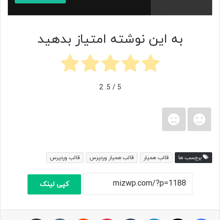
به این نوشته امتیاز بدهید
2
/ 5.
5
برچسب ها
قالب همیار
قالب همیار وردپرس
قالب وردپرس
کپی لینک
فیس بوک
X
لینکدین
‫تامبلر
‫پین‌ترست
‫رددیت
‫VKontakte
اشتراک گذاری از طریق ایمیل