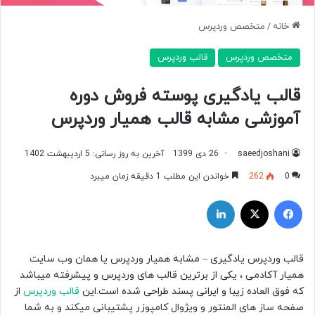
خانه
/
متخصص وردپرس
متخصص وردپرس
قالب وردپرس
قالب یادگیری پوسته فروش دوره
آموزشی مشابه قالب همیار وردپرس
saeedjoshani
26 دی 1399
آخرین به روز رسانی: 5 اردیبهشت 1402
0
262
خواندن این مطلب 1 دقیقه زمان میبرد
فیس بوک
X
لینکدین
قالب وردپرس یادگیری – مشابه همیار وردپرس یا همان وب سایت
همیار آکادمی ، یکی از برترین قالب های وردپرس و پیشرفته میباشد
که فوق العاده زیبا و ایرانی پسند طراحی شده است.این
قالب وردپرس
از
صفحه ساز های المنتور و ویژوال کامپوزر پشتیبانی میکند و به شما