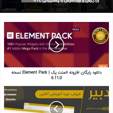
وردپرس و ووکامرس با پشتیبانی RTL
دانلود
رایگان
افزونه
المنت
پک
|
Element
Pack
نسخه
6.11.0
دانلود رایگان افزونه المنت پک | Element Pack نسخه
6.11.0
قالب
وردپرس
دبیر،
قالب
آموزشی