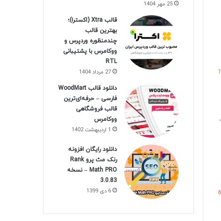
25 مهر 1404
قالب Xtra (اکسترا)؛
بهترین قالب
چندمنظوره وردپرس و
ووکامرس با پشتیبانی
RTL
27 مرداد 1404
دانلود قالب WoodMart
فارسی – حرفه‌ای‌ترین
قالب فروشگاهی
ووکامرس
1 اردیبهشت 1402
دانلود رایگان افزونه
رنک مث پرو Rank
Math PRO – نسخه
3.0.83
6 دی 1399