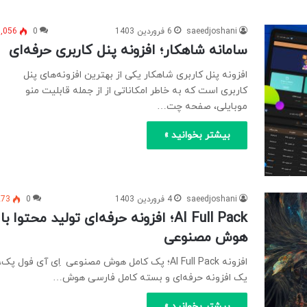
saeedjoshani
6 فروردین 1403
0
1,056
سامانه شاهکار؛ افزونه پنل کاربری حرفه‌ای
افزونه پنل کاربری شاهکار یکی از بهترین افزونه‌های پنل
کاربری است که به خاطر امکاناتی از از جمله قابلیت منو
موبایلی، صفحه چت…
بیشتر بخوانید »
saeedjoshani
4 فروردین 1403
0
273
AI Full Pack؛ افزونه حرفه‌ای تولید محتوا با
هوش مصنوعی
افزونه AI Full Pack؛ پک کامل هوش مصنوعی اِی آی فول پک،
یک افزونه حرفه‌ای و بسته کامل فارسی هوش…
بیشتر بخوانید »