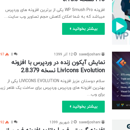
افزونه WP Smush Pro یکی از برترین افزونه های وردپرس
میباشد که به شما امکان کاهش حجم تصاویر وب سایت…
بیشتر بخوانید »
saeedjoshani
12 آذر 1399
0
197
نمایش آیکون زنده در وردپرس با افزونه
LivIcons Evolution نسخه 2.8.379
سلام دوستان عزیز افزونه LIVICONS EVOLUTION یکی از
بهترین افزونه های وردپرس وردپرس برای ساخت یک ظاهر زیبا
برای وب…
بیشتر بخوانید »
saeedjoshani
2 شهریور 1399
0
192