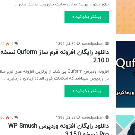
برای سئو و بهینه سازی سایت برای وب سایت های…
بیشتر بخوانید »
saeedjoshani
30 آذر 1399
0
149
دانلود رایگان افزونه فرم ساز Quform نسخه
2.10.0
افزونه ودپرس Quform بی شک از برترین افزونه های فرم ساز
در وردپرس میباشد که امکانات فوق العاده زیادی دارد.این…
بیشتر بخوانید »
saeedjoshani
29 آذر 1399
0
665
دانلود رایگان افزونه وردپرس WP Smush
Pro نسخه 3.15.0