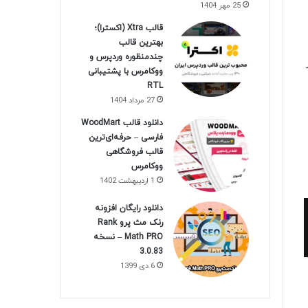
25 مهر 1404
قالب Xtra (اکسترا)؛
بهترین قالب
چندمنظوره وردپرس و
ووکامرس با پشتیبانی
RTL
27 مرداد 1404
دانلود قالب WoodMart
فارسی – حرفه‌ای‌ترین
قالب فروشگاهی
ووکامرس
1 اردیبهشت 1402
دانلود رایگان افزونه
رنک مث پرو Rank
Math PRO – نسخه
3.0.83
6 دی 1399