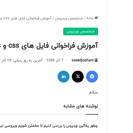
خانه
/
متخصص وردپرس
/
آموزش فراخوانی فایل های css و js در قالب وردپرس
متخصص وردپرس
آموزش فراخوانی فایل های css و js در قالب وردپرس
saeedjoshani
7 آذر 1399
آخرین به روز رسانی: 10 آذر 1399
سلام
نوشته های مشابه
چطور پلاگین وردپرس را بررسی کنیم تا مطمئن شویم ویروسی ن