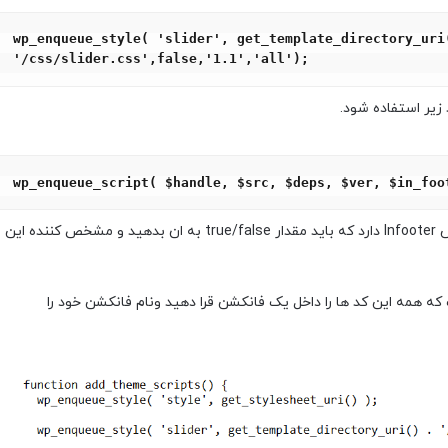
wp_enqueue_style( 'slider', get_template_directory_uri(
'/css/slider.css',false,'1.1','all');
wp_enqueue_script( $handle, $src, $deps, $ver, $in_foo
توضیحات این کد نیز مانند کد بالا میباشد فقط یک بخش Infooter دارد که باید مقدار true/false به ان بدهید و مشخص کننده این
 که همه این کد ها را داخل یک فانکشن قرا دهید ونام فانکشن خود را