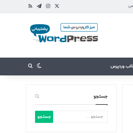
رس
قالب وردپرس
جستجو