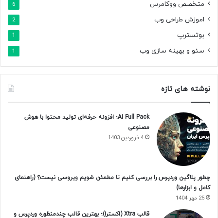
متخصص ووکامرس
6
اموزش طراحی وب
2
بوتسترپ
1
سئو و بهینه سازی وب
1
نوشته های تازه
AI Full Pack؛ افزونه حرفه‌ای تولید محتوا با هوش
مصنوعی
4 فروردین 1403
چطور پلاگین وردپرس را بررسی کنیم تا مطمئن شویم ویروسی نیست؟ (راهنمای
کامل و ابزارها)
25 مهر 1404
قالب Xtra (اکسترا)؛ بهترین قالب چندمنظوره وردپرس و