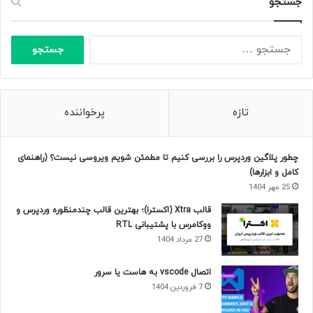
جستجو
جستجو
برای:
تازه
پرخواننده
چطور پلاگین وردپرس را بررسی کنیم تا مطمئن شویم ویروسی نیست؟ (راهنمای
کامل و ابزارها)
25 مهر 1404
قالب Xtra (اکسترا)؛ بهترین قالب چندمنظوره وردپرس و
ووکامرس با پشتیبانی RTL
27 مرداد 1404
اتصال vscode به هاست یا سرور
7 فروردین 1404