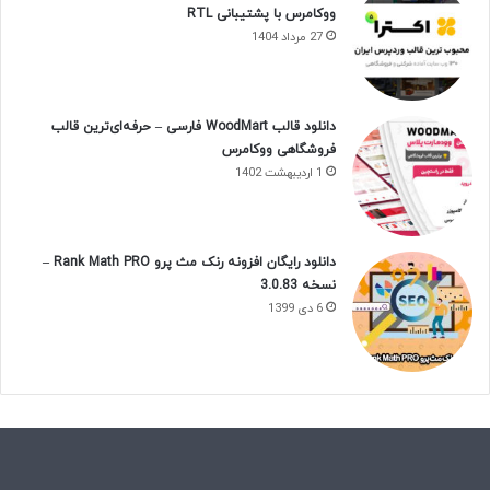
ووکامرس با پشتیبانی RTL
27 مرداد 1404
دانلود قالب WoodMart فارسی – حرفه‌ای‌ترین قالب
فروشگاهی ووکامرس
1 اردیبهشت 1402
دانلود رایگان افزونه رنک مث پرو Rank Math PRO –
نسخه 3.0.83
6 دی 1399