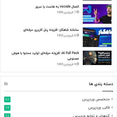
اتصال vscode به هاست یا سرور
7 فروردین 1404
سامانه شاهکار؛ افزونه پنل کاربری حرفه‌ای
6 فروردین 1403
AI Full Pack؛ افزونه حرفه‌ای تولید محتوا با هوش
مصنوعی
4 فروردین 1403
دسته بندی ها
متخصص وردپرس
63
قالب وردپرس
18
کدهای و توابع وردپرس
15