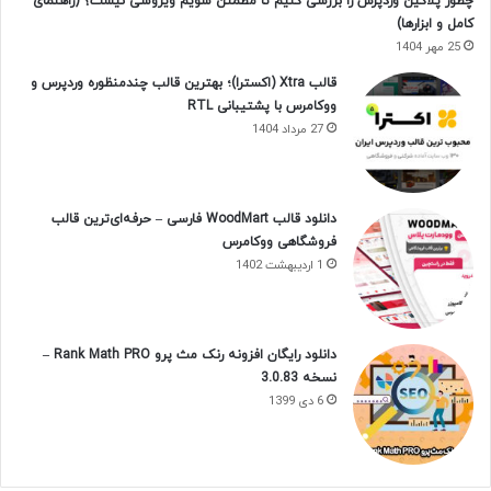
چطور پلاگین وردپرس را بررسی کنیم تا مطمئن شویم ویروسی نیست؟ (راهنمای
کامل و ابزارها)
25 مهر 1404
قالب Xtra (اکسترا)؛ بهترین قالب چندمنظوره وردپرس و
ووکامرس با پشتیبانی RTL
27 مرداد 1404
دانلود قالب WoodMart فارسی – حرفه‌ای‌ترین قالب
فروشگاهی ووکامرس
1 اردیبهشت 1402
دانلود رایگان افزونه رنک مث پرو Rank Math PRO –
نسخه 3.0.83
6 دی 1399