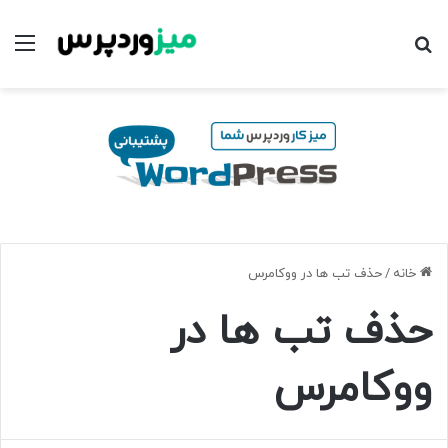
جستجو برای
منو
خانه
/
حذف تب ها در ووکامرس
حذف تب ها در
ووکامرس