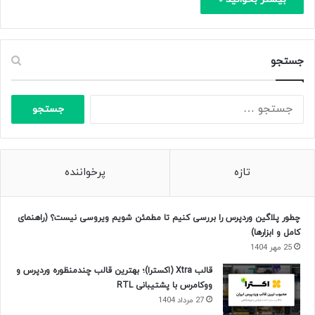
جستجو
جستجو
برای:
تازه
پرخواننده
چطور پلاگین وردپرس را بررسی کنیم تا مطمئن شویم ویروسی نیست؟ (راهنمای
کامل و ابزارها)
25 مهر 1404
قالب Xtra (اکسترا)؛ بهترین قالب چندمنظوره وردپرس و
ووکامرس با پشتیبانی RTL
27 مرداد 1404