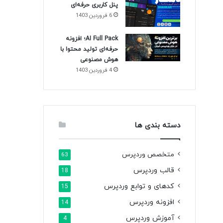
پنل کاربری حرفه‌ای
6 فروردین 1403
AI Full Pack؛ افزونه
حرفه‌ای تولید محتوا با
هوش مصنوعی
4 فروردین 1403
دسته بندی ها
متخصص وردپرس
63
قالب وردپرس
18
کدهای و توابع وردپرس
15
افزونه وردپرس
14
آموزش وردپرس
4