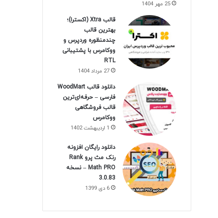
25 مهر 1404
قالب Xtra (اکسترا)؛
بهترین قالب
چندمنظوره وردپرس و
ووکامرس با پشتیبانی
RTL
27 مرداد 1404
دانلود قالب WoodMart
فارسی – حرفه‌ای‌ترین
قالب فروشگاهی
ووکامرس
1 اردیبهشت 1402
دانلود رایگان افزونه
رنک مث پرو Rank
Math PRO – نسخه
3.0.83
6 دی 1399