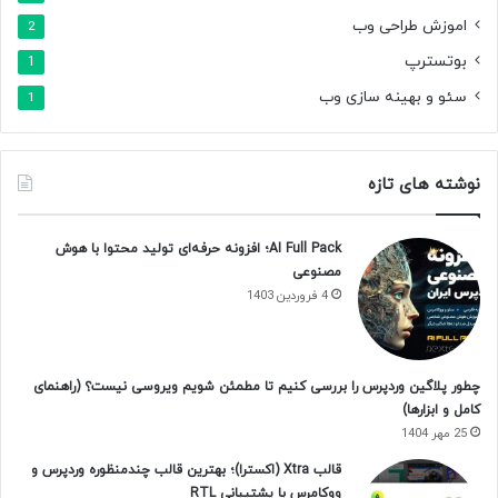
اموزش طراحی وب
2
بوتسترپ
1
سئو و بهینه سازی وب
1
نوشته های تازه
AI Full Pack؛ افزونه حرفه‌ای تولید محتوا با هوش
مصنوعی
4 فروردین 1403
چطور پلاگین وردپرس را بررسی کنیم تا مطمئن شویم ویروسی نیست؟ (راهنمای
کامل و ابزارها)
25 مهر 1404
قالب Xtra (اکسترا)؛ بهترین قالب چندمنظوره وردپرس و
ووکامرس با پشتیبانی RTL