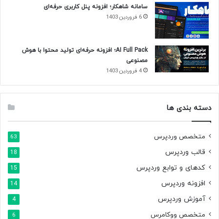
سامانه شاهکار؛ افزونه پنل کاربری حرفه‌ای
6 فروردین 1403
AI Full Pack؛ افزونه حرفه‌ای تولید محتوا با هوش
مصنوعی
4 فروردین 1403
دسته بندی ها
متخصص وردپرس
63
قالب وردپرس
18
کدهای و توابع وردپرس
15
افزونه وردپرس
14
آموزش وردپرس
4
متخصص ووکامرس
6