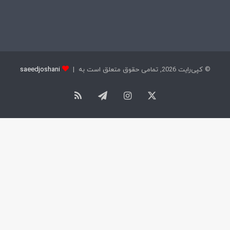
© کپی‌رایت 2026, تمامی حقوق متعلق است به |
saeedjoshani
X
اینستاگرام
تلگرام
خوراک